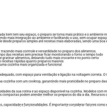
a item tem seu espaço, o preparo se torna mais prático e o ambiente mai
endo mais integração ao ambiente e facilitando o uso, sem ocupar espaç
de desde preparos simples até receitas mais elaboradas, sendo uma boa
a, trazendo mais controle e versatilidade no preparo dos alimentos.
mpo das receitas sem precisar ficar monitorando o forno o tempo todo
r e gratinar alimentos, deixando tudo mais crocante e no ponto certo
to receitas rápidas quanto preparos maiores
 uma cozinha mais organizada e funcional
 adequado, com espaço para ventilação e ligação na voltagem correta. O i
sua cozinha com um cooktop, garantindo mais praticidade no preparo das r
sidades da sua rotina e ao espaço disponível na cozinha. Modelos com 
 compactas podem atender melhor os preparos do dia a dia. Recursos com
capacidade e funcionalidades. É importante considerar fatores como e