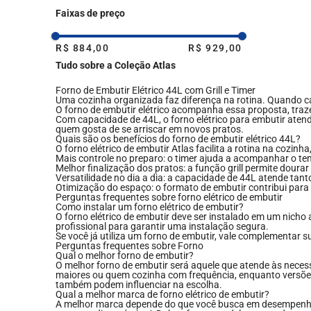
Faixas de preço
R$ 884,00
R$ 929,00
Tudo sobre a Coleção Atlas
Forno de Embutir Elétrico 44L com Grill e Timer
Uma cozinha organizada faz diferença na rotina. Quando cad
O forno de embutir elétrico acompanha essa proposta, traz
Com capacidade de 44L, o forno elétrico para embutir aten
quem gosta de se arriscar em novos pratos.
Quais são os benefícios do forno de embutir elétrico 44L?
O forno elétrico de embutir Atlas facilita a rotina na cozinh
Mais controle no preparo: o timer ajuda a acompanhar o te
Melhor finalização dos pratos: a função grill permite doura
Versatilidade no dia a dia: a capacidade de 44L atende tan
Otimização do espaço: o formato de embutir contribui para
Perguntas frequentes sobre forno elétrico de embutir
Como instalar um forno elétrico de embutir?
O forno elétrico de embutir deve ser instalado em um nicho
profissional para garantir uma instalação segura.
Se você já utiliza um forno de embutir, vale complementar 
Perguntas frequentes sobre Forno
Qual o melhor forno de embutir?
O melhor forno de embutir será aquele que atende às neces
maiores ou quem cozinha com frequência, enquanto versões
também podem influenciar na escolha.
Qual a melhor marca de forno elétrico de embutir?
A melhor marca depende do que você busca em desempenho, 