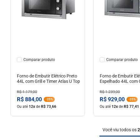
10
º
milão
Ver Detalhes
Ver Detal
Comparar
Comparar
Forno de Embutir Elétrico Preto
Forno de Embutir Elé
44L com Grill e Timer Atlas U Top
Espelhado 44L com Gr
Atlas U Top Style
R$
1
.
179
,
00
R$
1
.
239
,
00
R$
884
,
00
R$
929
,
00
-
25%
-
25%
Ou até
12
x
de
R$
73
,
66
Ou até
12
x
de
R$
77
,
41
Você viu todos os
2