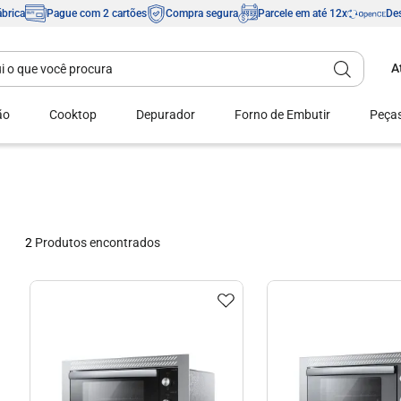
ábrica
Pague com 2 cartões
Compra segura
Parcele em até 12x
Des
A
Digite aqui o que você procura
Termos mais
buscados
ão
Cooktop
Depurador
Forno de Embutir
Peças
1
º
fogão 4 bocas
2
º
tropical
3
º
fogão 5 bocas
4
º
cooktop
2
Produtos
5
º
agile
6
º
mônaco
7
º
fogão
8
º
agile up
9
º
mesa vidro