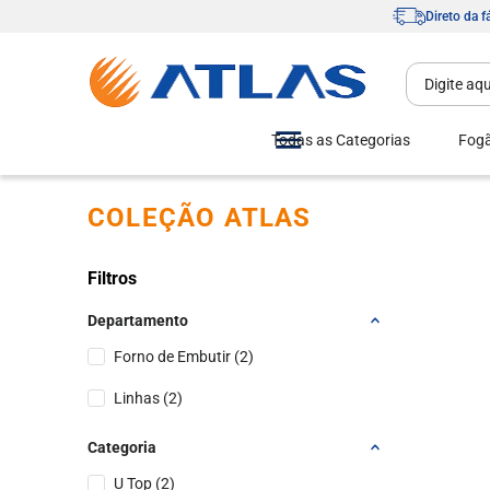
Direto da f
Todas as Categorias
Fog
COLEÇÃO ATLAS
Filtros
Departamento
Forno de Embutir
(
2
)
Linhas
(
2
)
Categoria
U Top
(
2
)