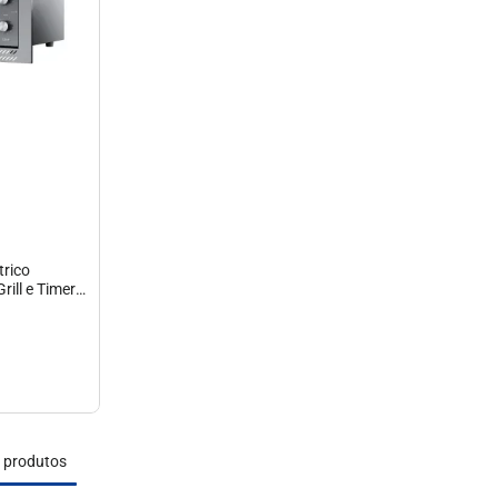
hes
trico
ill e Timer
produtos