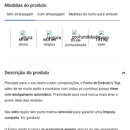
Medidas do produto
Sem embalagem
Com embalagem
Medidas do nicho para embutir
44 cm
68,5 cm
13,5 Kg
53 cm
altura
largura
peso
profundidade
Descrição do produto
Pensado para o uso diário e sem complicações, o
Forno de Embutir U.Top
,
além de ter muito estilo e combinar com todas as cozinhas, possui
timer
com desligamento automático
. Praticidade para você nunca mais errar o
ponto ideal das receitas.
Seu
vidro
duplo tem parte interna
removível
para garantir uma
limpeza
completa
. Xô, gordura!
O Forno ainda é capaz de
economizar energia,
graças ao seu isolamento