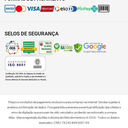
Termos e Condições de Uso do Site
Trocas e Devoluções
Seja uma Assistência Autorizada
2ª Via de Boleto - Varejistas
Open CE - Descarte Consciente
SELOS DE SEGURANÇA
Preços e condições de pagamento exclusivos para compras via Internet. Vendas sujeitas à
analise e confirmação de dados. Fica garantida a empresa a eventual retificação das ofertas e
erros de digitação que possam ter sido veiculados, podendo ser estornado a compra.
Atlas - Marca registrada da Atlas Indústria de Eletrodomésticos © 2023 - Todos os direitos
reservados. CNPJ: 78.242.849/0001-69