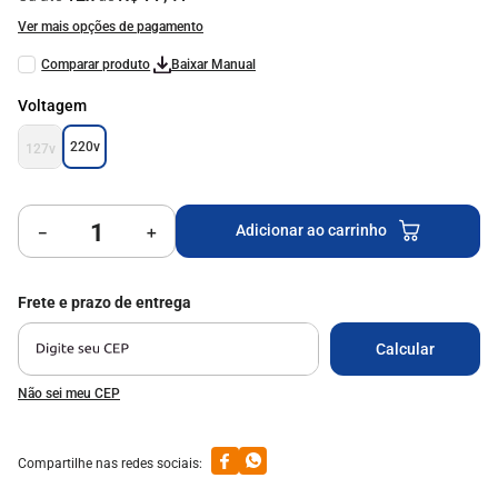
9
º
mesa vidro
Ver mais opções de pagamento
10
º
milão
Baixar Manual
Voltagem
220v
127v
Adicionar ao carrinho
－
＋
Não sei meu CEP