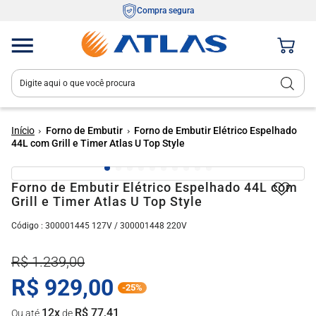
Compra segura
Digite aqui o que você procura
Termos mais buscados
1
º
fogão 4 bocas
Forno de Embutir
Forno de Embutir Elétrico Espelhado
44L com Grill e Timer Atlas U Top Style
2
º
tropical
3
º
fogão 5 bocas
Forno de Embutir Elétrico Espelhado 44L com
Grill e Timer Atlas U Top Style
4
º
cooktop
:
300001445 127V / 300001448 220V
5
º
mônaco
6
º
agile
R$
1
.
239
,
00
7
º
fogão
R$
929
,
00
-
25%
8
º
agile up
12
x
R$
77
,
41
Ou até
de