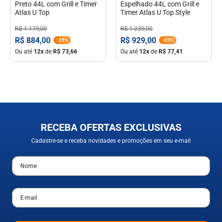
Preto 44L com Grill e Timer
Espelhado 44L com Grill e
Atlas U Top
Timer Atlas U Top Style
R$
1
.
179
,
00
R$
1
.
239
,
00
R$
884
,
00
R$
929
,
00
-
25%
-
25%
Ou até
12
x
de
R$
73
,
66
Ou até
12
x
de
R$
77
,
41
RECEBA OFERTAS EXCLUSIVAS
Cadastre-se e receba novidades e promoções em seu e-mail