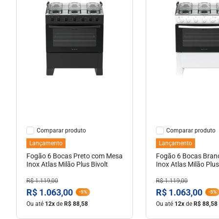
Ver Detalhes
Ver Detal
Comparar
Comparar
Lançamento
Lançamento
Fogão 6 Bocas Preto com Mesa
Fogão 6 Bocas Bra
Inox Atlas Milão Plus Bivolt
Inox Atlas Milão Plus
R$
1
.
119
,
00
R$
1
.
119
,
00
R$
1
.
063
,
00
R$
1
.
063
,
00
-
5%
-
5%
Ou até
12
x
de
R$
88
,
58
Ou até
12
x
de
R$
88
,
58