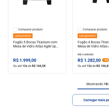
Ver Detalhes
Ver Detal
Comparar
Comparar
Lançamento
Lançamento
Fogão 5 Bocas Titanium com
Fogão 4 Bocas Tita
Mesa de Vidro Atlas Agile Up
Mesa de Vidro Atlas 
Glass Tripla Chama Lateral Bivolt
Bivolt
R$
1
.
349
,
00
R$
1
.
999
,
00
R$
1
.
282
,
00
-
5%
Ou até
12
x
de
R$
166
,
58
Ou até
12
x
de
R$
106
,
8
Mostrando
18 