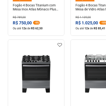
Fogão 4 Bocas Titanium com
Fogão 4 Bocas Tita
Mesa Inox Atlas Mônaco Plus
Mesa de Vidro Atlas
Bivolt
Glass Bivolt
R$
789
,
00
R$
1
.
139
,
00
R$
750
,
00
R$
1
.
025
,
00
-
5%
-
10
Ou até
12
x
de
R$
62
,
50
Ou até
12
x
de
R$
85
,
41
Ver Detalhes
Ver Detal