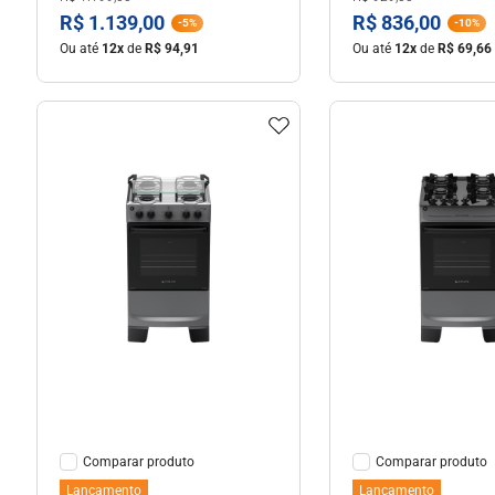
R$
1
.
139
,
00
R$
836
,
00
-
5%
-
10%
Ou até
12
x
de
R$
94
,
91
Ou até
12
x
de
R$
69
,
66
Ver Detalhes
Ver Detal
Comparar
Comparar
Lançamento
Lançamento