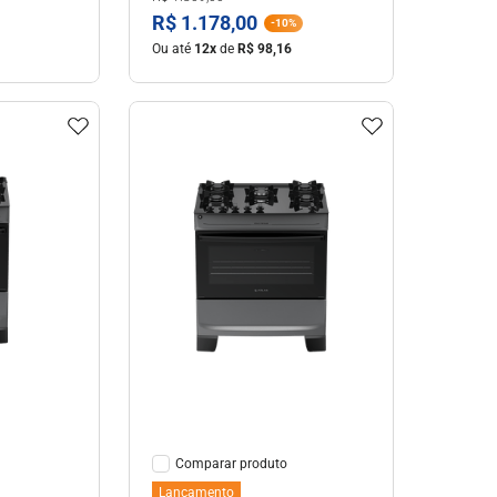
R$
1
.
178
,
00
-
10%
Ou até
12
x
de
R$
98
,
16
hes
Ver Detalhes
Comparar
Lançamento