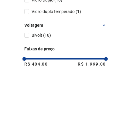
Vidro Duplo
(
16
)
Individual de arame com 4 pontos de
Vidro duplo temperado
(
1
)
apoio
(
1
)
Voltagem
Individual de Aço com Acabamento
Bivolt
(
18
)
Limpa Fácil
(
1
)
Faixas de preço
R$ 404,00
R$ 1.999,00