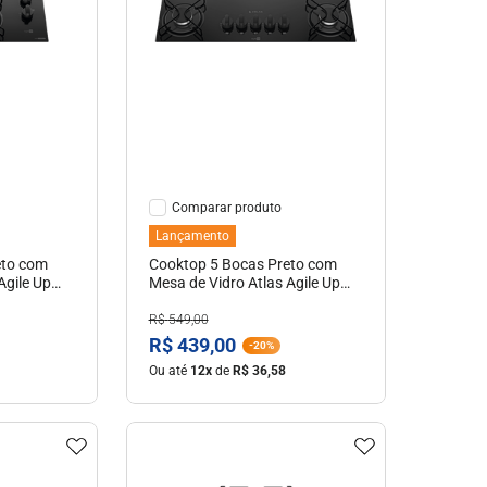
hes
Ver Detalhes
Comparar
Lançamento
eto com
Cooktop 5 Bocas Preto com
Agile Up
Mesa de Vidro Atlas Agile Up
Bivolt
R$
549
,
00
R$
439
,
00
-
20%
Ou até
12
x
de
R$
36
,
58