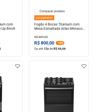
Comparar
Lançamento
nium com
Fogão 4 Bocas Titanium com
 Up Bivolt
Mesa Esmaltada Atlas Mônaco
Lustro Bivolt
R$
889
,
00
R$
800
,
00
-
10%
6
Ou até
12
x
de
R$
66
,
66