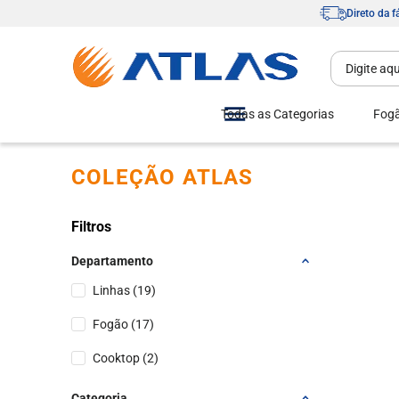
Direto da f
Todas as Categorias
Fog
COLEÇÃO ATLAS
Filtros
Departamento
Linhas
(
19
)
Fogão
(
17
)
Cooktop
(
2
)
Categoria