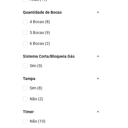
Quantidade de Bocas
4 Bocas
(
8
)
5 Bocas
(
9
)
6 Bocas
(
2
)
Sistema Corta/Bloqueia Gás
Sim
(
9
)
Tampa
Sim
(
8
)
Não
(
2
)
Timer
Não
(
10
)