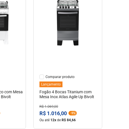
hes
Ver Detalhes
Comparar
Lançamento
nco com Mesa
Fogão 4 Bocas Titanium com
 Bivolt
Mesa Inox Atlas Agile Up Bivolt
R$
1
.
069
,
00
R$
1
.
016
,
00
-
5%
Ou até
12
x
de
R$
84
,
66