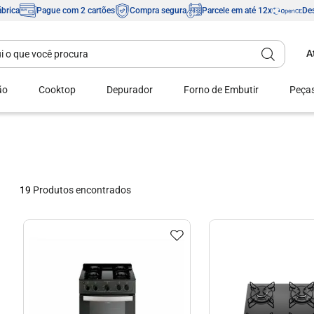
ábrica
Pague com 2 cartões
Compra segura
Parcele em até 12x
Des
A
Digite aqui o que você procura
Termos mais
buscados
ão
Cooktop
Depurador
Forno de Embutir
Peças
1
º
fogão 4 bocas
2
º
fogão 5 bocas
3
º
tropical
4
º
cooktop
19
Produtos
5
º
mônaco
6
º
agile
7
º
fogão
8
º
agile up
9
º
milão