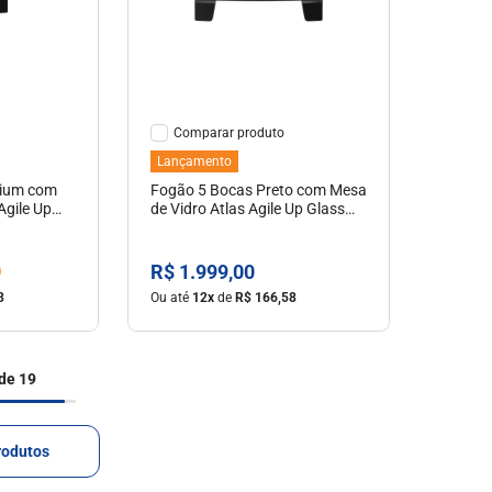
hes
Ver Detalhes
Comparar
Lançamento
nium com
Fogão 5 Bocas Preto com Mesa
Agile Up
de Vidro Atlas Agile Up Glass
Tripla Chama Lateral Bivolt
R$
1
.
999
,
00
3
Ou até
12
x
de
R$
166
,
58
de 19