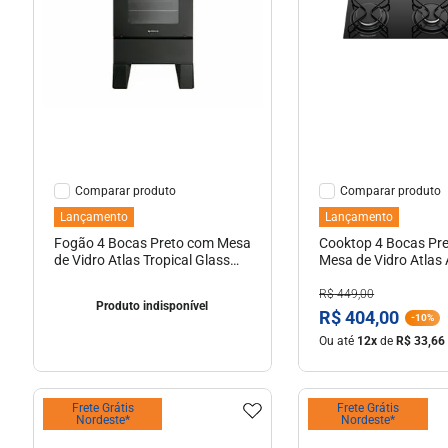
10
º
mesa vidro
Indisponível
Ver Detal
Comparar
Comparar
Lançamento
Lançamento
Fogão 4 Bocas Preto com Mesa
Cooktop 4 Bocas Pr
de Vidro Atlas Tropical Glass
Mesa de Vidro Atlas 
Bivolt
Bivolt
R$
449
,
00
Produto indisponível
R$
404
,
00
-
10%
Ou até
12
x
de
R$
33
,
66
Frete Grátis
Frete Grátis
Nordeste*
Nordeste*