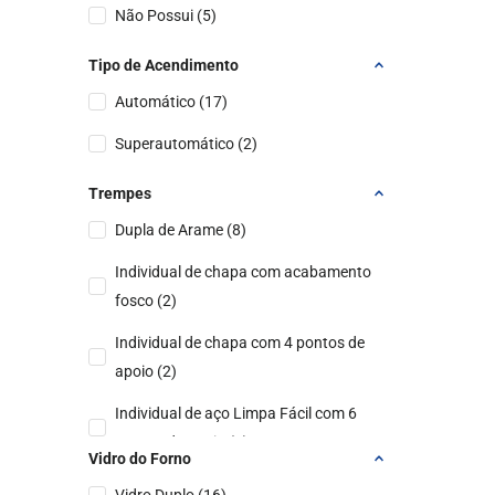
Não Possui
(
5
)
Tipo de Acendimento
Automático
(
17
)
Superautomático
(
2
)
Trempes
Dupla de Arame
(
8
)
Individual de chapa com acabamento
fosco
(
2
)
Individual de chapa com 4 pontos de
apoio
(
2
)
Individual de aço Limpa Fácil com 6
pontos de apoio
(
2
)
Vidro do Forno
Individual de Aço Fosco
(
2
)