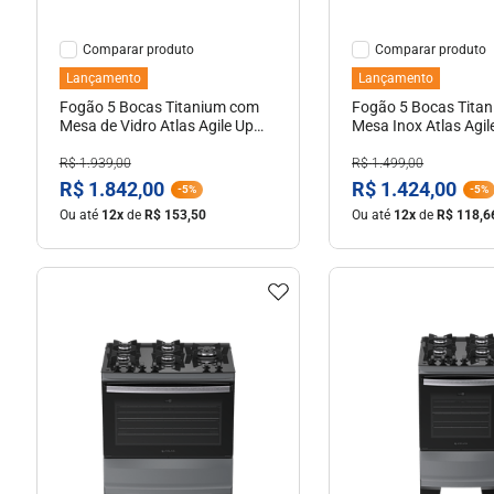
Comparar
Comparar
Lançamento
Lançamento
Fogão 5 Bocas Titanium com
Fogão 5 Bocas Tita
Mesa de Vidro Atlas Agile Up
Mesa Inox Atlas Agile
Bivolt
R$
1
.
939
,
00
R$
1
.
499
,
00
R$
1
.
842
,
00
R$
1
.
424
,
00
-
5%
-
5%
Ou até
12
x
de
R$
153
,
50
Ou até
12
x
de
R$
118
,
6