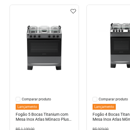
Ver Detalhes
Ver Detal
Comparar
Comparar
Lançamento
Lançamento
Fogão 5 Bocas Titanium com
Fogão 4 Bocas Tita
Mesa Inox Atlas Mônaco Plus
Mesa Inox Atlas Mô
Bivolt
Bivolt
R$
1
.
199
,
00
R$
929
,
00