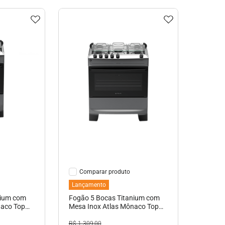
hes
Ver Detalhes
Comparar
Lançamento
nium com
Fogão 5 Bocas Titanium com
naco Top
Mesa Inox Atlas Mônaco Top
Bivolt
R$
1
.
309
,
00