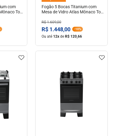
nium com
Fogão 5 Bocas Titanium com
 Mônaco Top
Mesa de Vidro Atlas Mônaco Top
Glass Bivolt
R$
1
.
609
,
00
R$
1
.
448
,
00
%
-
10%
Ou até
12
x
de
R$
120
,
66
hes
Ver Detalhes