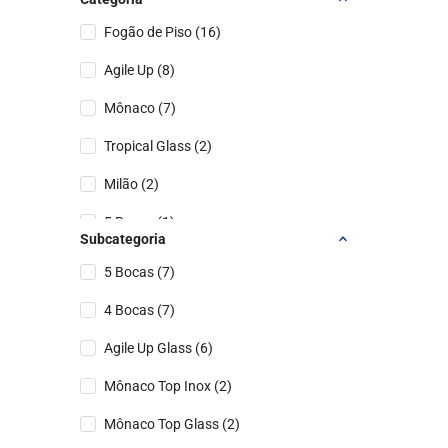
Fogão de Piso
(
16
)
Agile Up
(
8
)
Mônaco
(
7
)
Tropical Glass
(
2
)
Milão
(
2
)
5 Bocas
(
1
)
Subcategoria
4 Bocas
(
1
)
5 Bocas
(
7
)
4 Bocas
(
7
)
Agile Up Glass
(
6
)
Mônaco Top Inox
(
2
)
Mônaco Top Glass
(
2
)