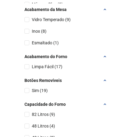
Mônaco Plus
(
2
)
Acabamento da Mesa
Milão Plus
(
2
)
Vidro Temperado
(
9
)
Agile Up Inox
(
2
)
Inox
(
8
)
6 Bocas
(
2
)
Esmaltado
(
1
)
Mônaco Lustro
(
1
)
Acabamento do Forno
Limpa Fácil
(
17
)
Botões Removíveis
Sim
(
19
)
Capacidade do Forno
82 Litros
(
9
)
48 Litros
(
4
)