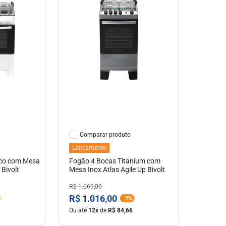
hes
Ver Detalhes
Comparar
Lançamento
nco com Mesa
Fogão 4 Bocas Titanium com
 Bivolt
Mesa Inox Atlas Agile Up Bivolt
R$
1
.
069
,
00
R$
1
.
016
,
00
-
5%
Ou até
12
x
de
R$
84
,
66