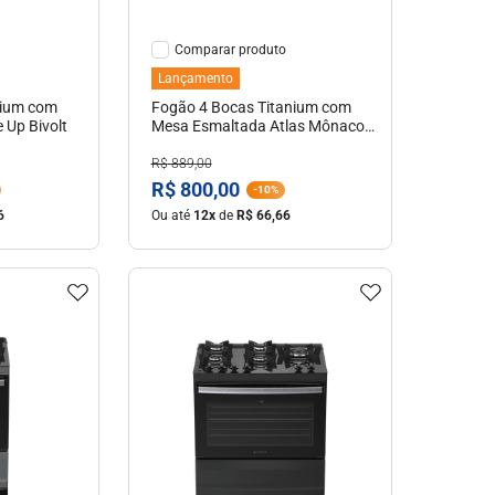
Comparar
Lançamento
nium com
Fogão 4 Bocas Titanium com
 Up Bivolt
Mesa Esmaltada Atlas Mônaco
Lustro Bivolt
R$
889
,
00
R$
800
,
00
-
10%
6
Ou até
12
x
de
R$
66
,
66