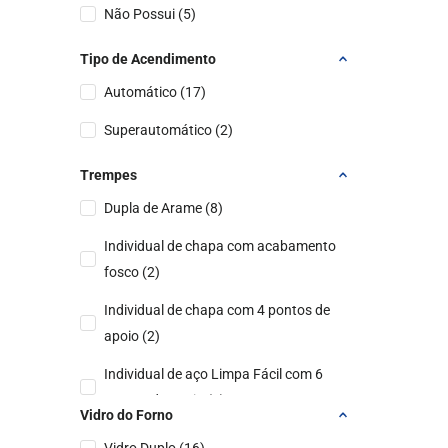
Não Possui
(
5
)
Tipo de Acendimento
Automático
(
17
)
Superautomático
(
2
)
Trempes
Dupla de Arame
(
8
)
Individual de chapa com acabamento
fosco
(
2
)
Individual de chapa com 4 pontos de
apoio
(
2
)
Individual de aço Limpa Fácil com 6
pontos de apoio
(
2
)
Vidro do Forno
Individual de Aço Fosco
(
2
)