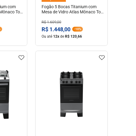
nium com
Fogão 5 Bocas Titanium com
 Mônaco Top
Mesa de Vidro Atlas Mônaco Top
Glass Bivolt
R$
1
.
609
,
00
R$
1
.
448
,
00
%
-
10%
Ou até
12
x
de
R$
120
,
66
hes
Ver Detalhes