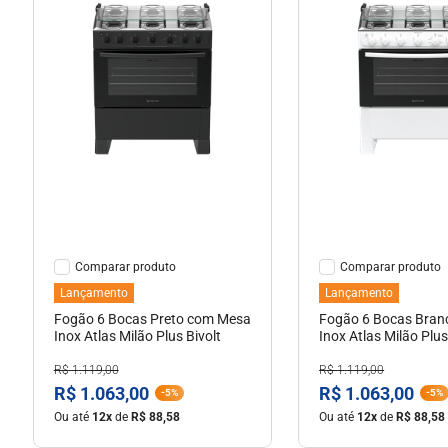
Ver Detalhes
Ver Detal
Comparar
Comparar
Lançamento
Lançamento
Fogão 6 Bocas Preto com Mesa
Fogão 6 Bocas Bra
Inox Atlas Milão Plus Bivolt
Inox Atlas Milão Plus
R$
1
.
119
,
00
R$
1
.
119
,
00
R$
1
.
063
,
00
R$
1
.
063
,
00
-
5%
-
5%
Ou até
12
x
de
R$
88
,
58
Ou até
12
x
de
R$
88
,
58