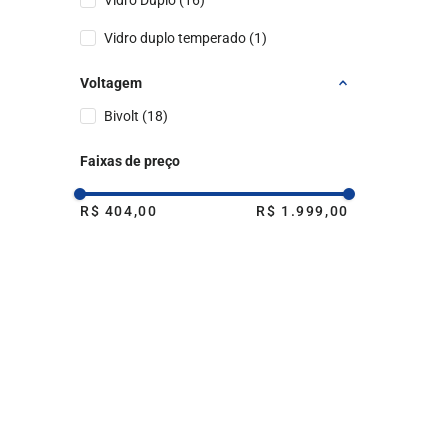
Vidro Duplo
(
16
)
Individual de arame com 4 pontos de
Vidro duplo temperado
(
1
)
apoio
(
1
)
Voltagem
Individual de Aço com Acabamento
Bivolt
(
18
)
Limpa Fácil
(
1
)
Faixas de preço
R$ 404,00
R$ 1.999,00