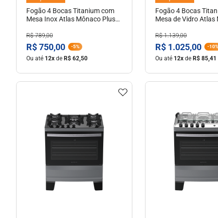
Fogão 4 Bocas Titanium com
Fogão 4 Bocas Tita
Mesa Inox Atlas Mônaco Plus
Mesa de Vidro Atlas
Bivolt
Glass Bivolt
R$
789
,
00
R$
1
.
139
,
00
R$
750
,
00
R$
1
.
025
,
00
-
5%
-
10
Ou até
12
x
de
R$
62
,
50
Ou até
12
x
de
R$
85
,
41
Ver Detalhes
Ver Detal