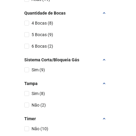
Quantidade de Bocas
4 Bocas
(
8
)
5 Bocas
(
9
)
6 Bocas
(
2
)
Sistema Corta/Bloqueia Gás
Sim
(
9
)
Tampa
Sim
(
8
)
Não
(
2
)
Timer
Não
(
10
)