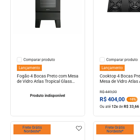
10
º
milão
Indisponível
Ver Detal
Comparar
Comparar
Lançamento
Lançamento
Fogão 4 Bocas Preto com Mesa
Cooktop 4 Bocas Pr
de Vidro Atlas Tropical Glass
Mesa de Vidro Atlas 
Bivolt
Bivolt
R$
449
,
00
Produto indisponível
R$
404
,
00
-
10%
Ou até
12
x
de
R$
33
,
66
Frete Grátis
Frete Grátis
Nordeste*
Nordeste*