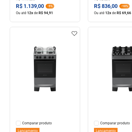
R$
1
.
139
,
00
R$
836
,
00
-
5%
-
10%
Ou até
12
x
de
R$
94
,
91
Ou até
12
x
de
R$
69
,
66
Ver Detalhes
Ver Detal
Comparar
Comparar
Lançamento
Lançamento