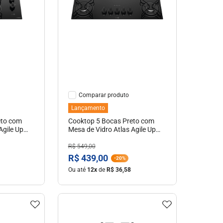
hes
Ver Detalhes
Comparar
Lançamento
eto com
Cooktop 5 Bocas Preto com
Agile Up
Mesa de Vidro Atlas Agile Up
Bivolt
R$
549
,
00
R$
439
,
00
-
20%
Ou até
12
x
de
R$
36
,
58