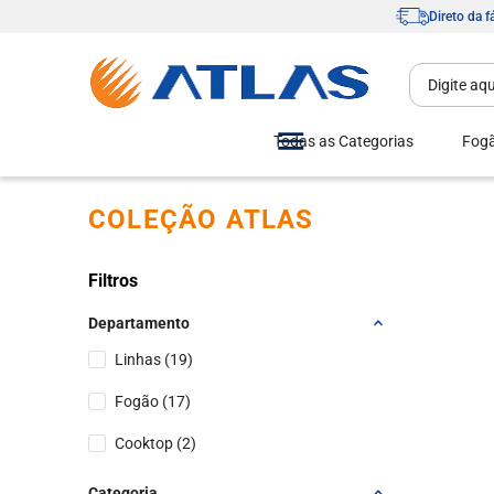
Direto da f
Todas as Categorias
Fog
COLEÇÃO ATLAS
Filtros
Departamento
Linhas
(
19
)
Fogão
(
17
)
Cooktop
(
2
)
Categoria