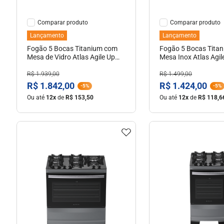
Comparar
Comparar
Lançamento
Lançamento
Fogão 5 Bocas Titanium com
Fogão 5 Bocas Tita
Mesa de Vidro Atlas Agile Up
Mesa Inox Atlas Agile
Bivolt
R$
1
.
939
,
00
R$
1
.
499
,
00
R$
1
.
842
,
00
R$
1
.
424
,
00
-
5%
-
5%
Ou até
12
x
de
R$
153
,
50
Ou até
12
x
de
R$
118
,
6