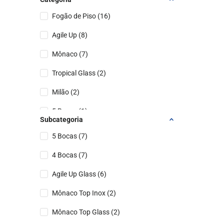
Fogão de Piso
(
16
)
Agile Up
(
8
)
Mônaco
(
7
)
Tropical Glass
(
2
)
Milão
(
2
)
5 Bocas
(
1
)
Subcategoria
4 Bocas
(
1
)
5 Bocas
(
7
)
4 Bocas
(
7
)
Agile Up Glass
(
6
)
Mônaco Top Inox
(
2
)
Mônaco Top Glass
(
2
)