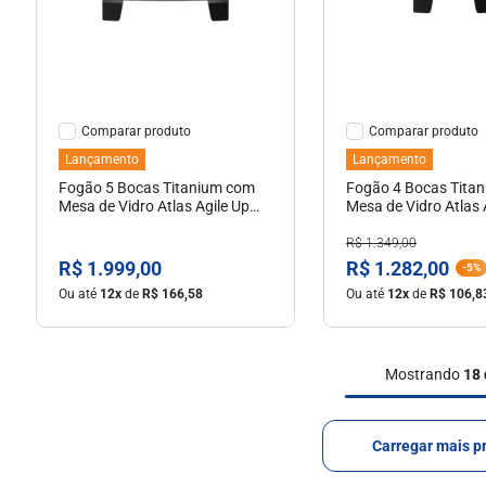
Ver Detalhes
Ver Detal
Comparar
Comparar
Lançamento
Lançamento
Fogão 5 Bocas Titanium com
Fogão 4 Bocas Tita
Mesa de Vidro Atlas Agile Up
Mesa de Vidro Atlas 
Glass Tripla Chama Lateral Bivolt
Bivolt
R$
1
.
349
,
00
R$
1
.
999
,
00
R$
1
.
282
,
00
-
5%
Ou até
12
x
de
R$
166
,
58
Ou até
12
x
de
R$
106
,
8
Mostrando
18 