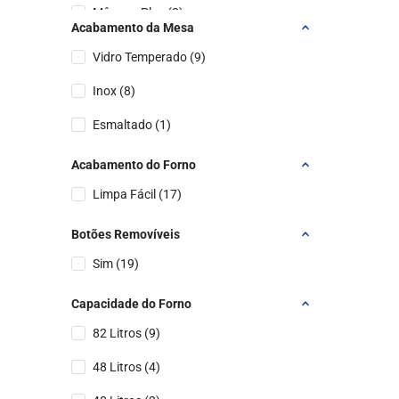
Mônaco Plus
(
2
)
Acabamento da Mesa
Milão Plus
(
2
)
Vidro Temperado
(
9
)
Agile Up Inox
(
2
)
Inox
(
8
)
6 Bocas
(
2
)
Esmaltado
(
1
)
Mônaco Lustro
(
1
)
Acabamento do Forno
Limpa Fácil
(
17
)
Botões Removíveis
Sim
(
19
)
Capacidade do Forno
82 Litros
(
9
)
48 Litros
(
4
)