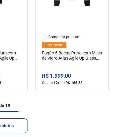
hes
Ver Detalhes
Comparar
Lançamento
nium com
Fogão 5 Bocas Preto com Mesa
Agile Up
de Vidro Atlas Agile Up Glass
Tripla Chama Lateral Bivolt
R$
1
.
999
,
00
3
Ou até
12
x
de
R$
166
,
58
de 19