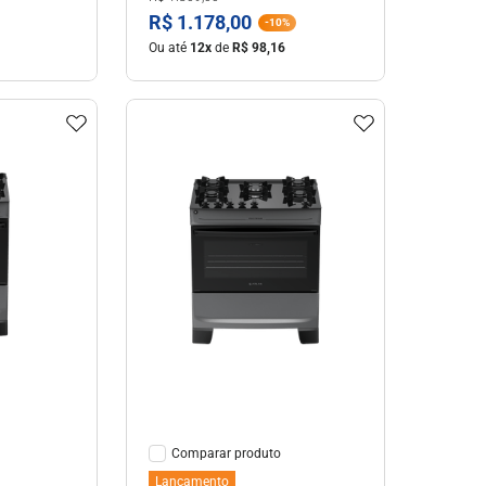
R$
1
.
178
,
00
-
10%
Ou até
12
x
de
R$
98
,
16
hes
Ver Detalhes
Comparar
Lançamento