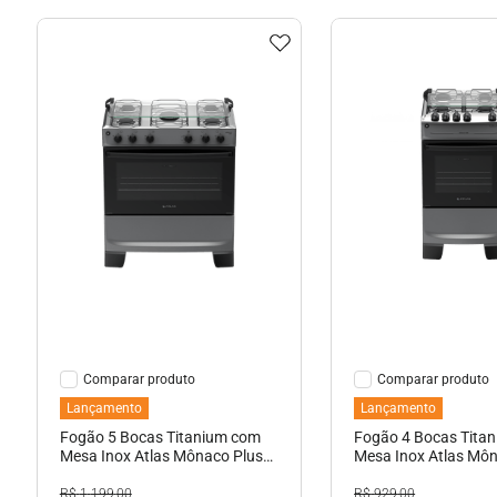
Ver Detalhes
Ver Detal
Comparar
Comparar
Lançamento
Lançamento
Fogão 5 Bocas Titanium com
Fogão 4 Bocas Tita
Mesa Inox Atlas Mônaco Plus
Mesa Inox Atlas Mô
Bivolt
Bivolt
R$
1
.
199
,
00
R$
929
,
00