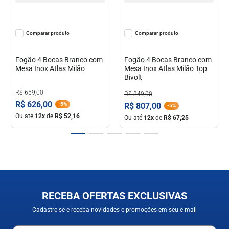
Comparar
Comparar
Fogão 4 Bocas Branco com
Fogão 4 Bocas Branco com
Mesa Inox Atlas Milão
Mesa Inox Atlas Milão Top
Bivolt
R$
659
,
00
R$
849
,
00
R$
626
,
00
R$
807
,
00
-
5%
-
5%
Ou até
12
x
de
R$
52
,
16
Ou até
12
x
de
R$
67
,
25
RECEBA OFERTAS EXCLUSIVAS
Cadastre-se e receba novidades e promoções em seu e-mail