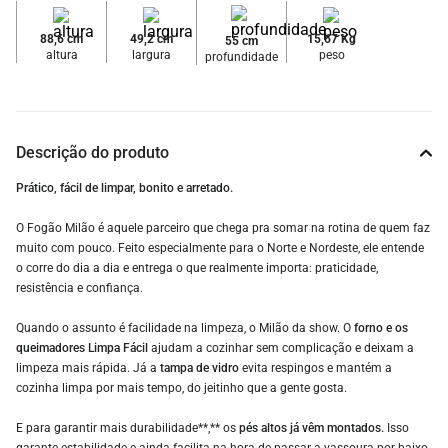
88,6 cm
49,2 cm
15,67 Kg
55 cm
altura
largura
peso
profundidade
Descrição do produto
Prático, fácil de limpar, bonito e arretado.
O Fogão Milão é aquele parceiro que chega pra somar na rotina de quem faz
muito com pouco. Feito especialmente para o Norte e Nordeste, ele entende
o corre do dia a dia e entrega o que realmente importa: praticidade,
resistência e confiança.
Quando o assunto é facilidade na limpeza, o Milão da show. O
forno e os
queimadores Limpa Fácil
ajudam a cozinhar sem complicação e deixam a
limpeza mais rápida. Já a
tampa de vidro
evita respingos e mantém a
cozinha limpa por mais tempo, do jeitinho que a gente gosta.
E para garantir mais durabilidade**,** os
pés altos já vêm montados.
Isso