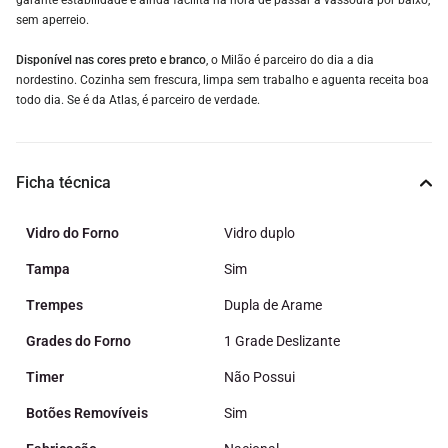
garante estabilidade e ainda facilita na hora de passar a vassoura por baixo,
sem aperreio.
Disponível nas cores preto e branco
, o Milão é parceiro do dia a dia
nordestino. Cozinha sem frescura, limpa sem trabalho e aguenta receita boa
todo dia. Se é da Atlas, é parceiro de verdade.
Ficha técnica
Vidro do Forno
Vidro duplo
Tampa
Sim
Trempes
Dupla de Arame
Grades do Forno
1 Grade Deslizante
Timer
Não Possui
Botões Removíveis
Sim