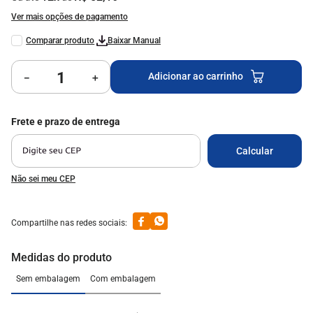
9
º
top glass
Ver mais opções de pagamento
10
º
forno
Baixar Manual
Adicionar ao carrinho
－
＋
Não sei meu CEP
Medidas do produto
Sem embalagem
Com embalagem