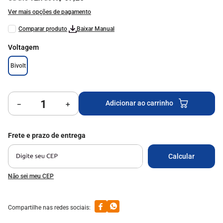
9
º
top glass
Ver mais opções de pagamento
10
º
forno
Baixar Manual
Voltagem
Bivolt
Adicionar ao carrinho
－
＋
Não sei meu CEP