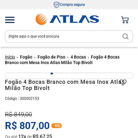
Compra segura
Digite aqui o que você procura
Termos mais buscados
1
º
fogão 4 bocas
Fogão
Fogão de Piso
4 Bocas
Fogão 4 Bocas
Branco com Mesa Inox Atlas Milão Top Bivolt
2
º
tropical
3
º
fogão 5 bocas
Fogão 4 Bocas Branco com Mesa Inox Atlas
Milão Top Bivolt
4
º
cooktop
:
300002153
5
º
mônaco
6
º
agile
R$
849
,
00
7
º
fogão
R$
807
,
00
-
5%
8
º
agile up
12
x
R$
67
,
25
Ou até
de