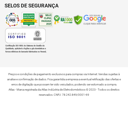
SELOS DE SEGURANÇA
Preços e condições de pagamento exclusivos para compras via Internet. Vendas sujeitas à
analise e confirmação de dados. Fica garantida a empresa a eventual retificação das ofertas e
erros de digitação que possam ter sido veiculados, podendo ser estornado a compra.
Atlas - Marca registrada da Atlas Indústria de Eletrodomésticos © 2023 - Todos os direitos
reservados. CNPJ: 78.242.849/0001-69