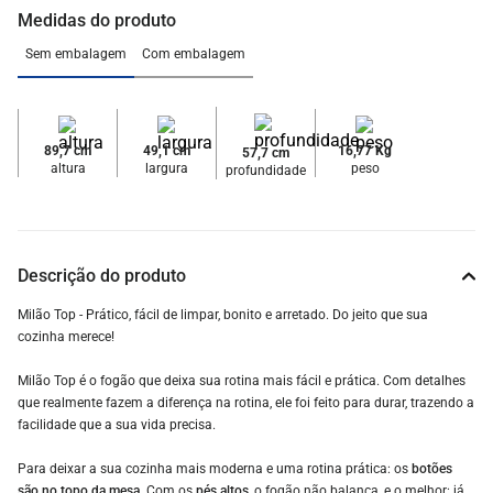
Medidas do produto
Sem embalagem
Com embalagem
89,7 cm
49,1 cm
16,77 Kg
57,7 cm
altura
largura
peso
profundidade
Descrição do produto
Milão Top - Prático, fácil de limpar, bonito e arretado. Do jeito que sua
cozinha merece!
Milão Top é o fogão que deixa sua rotina mais fácil e prática. Com detalhes
que realmente fazem a diferença na rotina, ele foi feito para durar, trazendo a
facilidade que a sua vida precisa.
Para deixar a sua cozinha mais moderna e uma rotina prática: os
botões
são no topo da mesa.
Com os
pés altos
, o fogão não balança, e o melhor: já