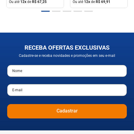
Ou até
12
x
de
R$
67
,
25
Ou até
12
x
de
R$
69
,
91
RECEBA OFERTAS EXCLUSIVAS
Cadastre-se e receba novidades e promoções em seu e-mail
Cadastrar