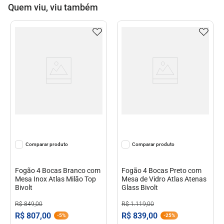
Quem viu, viu também
Comparar
Comparar
Fogão 4 Bocas Branco com
Fogão 4 Bocas Preto com
Mesa Inox Atlas Milão Top
Mesa de Vidro Atlas Atenas
Bivolt
Glass Bivolt
R$
849
,
00
R$
1
.
119
,
00
R$
807
,
00
R$
839
,
00
-
5%
-
25%