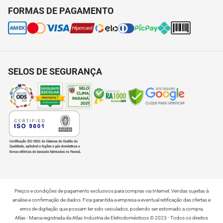
Política de Qualidade
FORMAS DE PAGAMENTO
Envio e Entrega
Termos e Condições de Uso do Site
Trocas e Devoluções
Seja uma Assistência Autorizada
2ª Via de Boleto - Varejistas
Open CE - Descarte Consciente
SELOS DE SEGURANÇA
Preços e condições de pagamento exclusivos para compras via Internet. Vendas sujeitas à
analise e confirmação de dados. Fica garantida a empresa a eventual retificação das ofertas e
erros de digitação que possam ter sido veiculados, podendo ser estornado a compra.
Atlas - Marca registrada da Atlas Indústria de Eletrodomésticos © 2023 - Todos os direitos