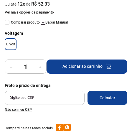
12
x
R$
52
,
33
Ou até
de
9
º
mesa vidro
Ver mais opções de pagamento
10
º
milão
Baixar Manual
Voltagem
Bivolt
Adicionar ao carrinho
－
＋
Não sei meu CEP