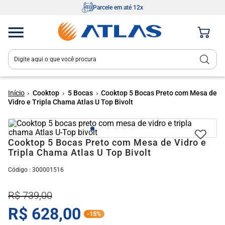
Parcele em até 12x
Digite aqui o que você procura
Termos mais buscados
1
º
fogão 4 bocas
Cooktop
5 Bocas
Cooktop 5 Bocas Preto com Mesa de
Vidro e Tripla Chama Atlas U Top Bivolt
2
º
tropical
3
º
fogão 5 bocas
Cooktop 5 Bocas Preto com Mesa de Vidro e
4
º
cooktop
Tripla Chama Atlas U Top Bivolt
5
º
agile
:
300001516
6
º
mônaco
R$
739
,
00
7
º
fogão
R$
628
,
00
-
15%
8
º
agile up