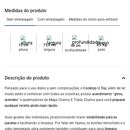
Medidas do produto
Sem embalagem
Com embalagem
Medidas do nicho para embutir
12 cm
73,5 cm
8,7 Kg
46 cm
altura
largura
peso
profundidade
Descrição do produto
Pensado para o uso diário e sem complicações, o
Cooktop U.Top
, além de ter
muito estilo e combinar com todas as cozinhas, possui
acendimento “girou,
acendeu”
e queimadores de Mega Chama E Tripla Chama para você
preparar
qualquer receita ainda mais rápido
.
Suas grades são individuais, proporcionando maior
estabilidade para as
panelas
e facilitando a limpeza. Por falar em faxina, os botões removíveis e o
vidro temperado ultra resistente também contribuem para uma
limpeza