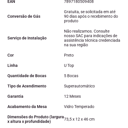
EAN
7897180509408
Gratuita, se solicitada em até
Conversão de Gás
90 dias após o recebimento do
produto
Não realizamos. Consulte
nosso SAC para indicações de
Serviço de Instalação
assistência técnica credenciada
na sua região
Cor
Preto
Linha
U Top
Quantidade de Bocas
5 Bocas
Tipo de Acendimento
Superautomático
Garantia
12 Meses
Acabamento da Mesa
Vidro Temperado
Dimensões do Produto (largura
73,5 x 12 x 46 cm
x altura x profundidade)