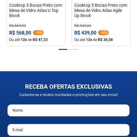
Cooktop 5 Bocas Preto com
Cooktop 5 Bocas Preto com
Mesa de Vidro Atlas U Top
Mesa de Vidro Atlas Agile
Bivolt
Up Bivolt
R$
669
,
00
R$
549
,
00
R$
568
,
00
R$
439
,
00
-
15%
-
20%
Ou até
12
x
de
R$
47
,
33
Ou até
12
x
de
R$
36
,
58
RECEBA OFERTAS EXCLUSIVAS
Cadastre-se e receba novidades e promoções em seu e-mail