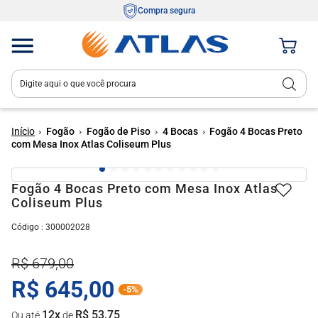
Compra segura
Digite aqui o que você procura
Termos mais buscados
1
º
fogão 4 bocas
Fogão
Fogão de Piso
4 Bocas
Fogão 4 Bocas Preto
com Mesa Inox Atlas Coliseum Plus
2
º
fogão 5 bocas
3
º
tropical
Fogão 4 Bocas Preto com Mesa Inox Atlas
Coliseum Plus
4
º
cooktop
:
300002028
5
º
mônaco
6
º
agile
R$
679
,
00
7
º
fogão
R$
645
,
00
-
5%
8
º
agile up
12
x
R$
53
,
75
Ou até
de