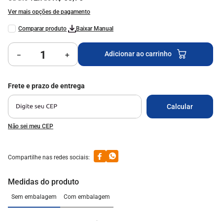
9
º
milão
Ver mais opções de pagamento
10
º
mesa vidro
Baixar Manual
Adicionar ao carrinho
－
＋
Não sei meu CEP
Medidas do produto
Sem embalagem
Com embalagem