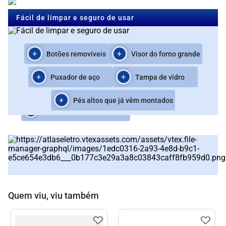
Resistente e com ótimo custo-
Fácil de limpar e seguro de usar
benefício
Botões removíveis
Visor do forno grande
Forno e queimadores Limpa Fácil
Puxador de aço
Tampa de vidro
Mais resistente e durável
Pés altos que já vêm montados
Vidro interno do forno removível
Quem viu, viu também