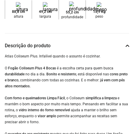
88,8 cm
49,2 cm
15,9 Kg
55,2 cm
altura
largura
peso
profundidade
Descrição do produto
Atlas Coliseum Plus. Infalível quando o assunto é cozinhar.
O
Fogão Coliseum Plus 4 Bocas
é a escolha certa para quem busca
durabilidade
no dia a dia.
Bonito e resistent
e, está disponível nas
cores preto
e branco
, combinando com todas as cozinhas. E o melhor:
já vem com pés
altos montados.
Com forno e queimadores Limpa Fácil
, o Coliseum
simplifica a limpeza
e
mantém o bom aspecto por muito mais tempo. Pensando em facilitar a sua
rotina, o
vidro interno do forno removível
ajuda a manter o brilho sem
esforço, enquanto o
visor amplo
permite acompanhar as receitas sem
precisar abrir o forno.