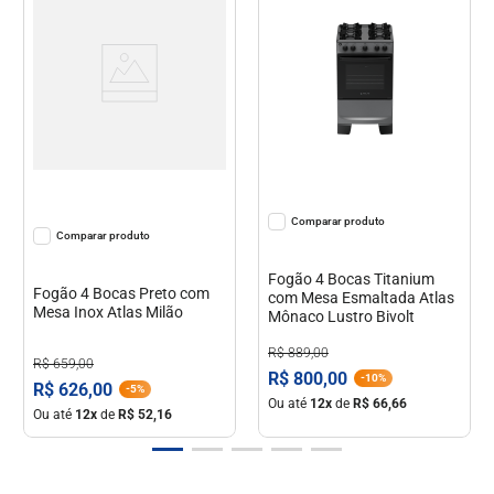
Comparar
Comparar
Fogão 4 Bocas Titanium
Fogão 4 Bocas Preto com
com Mesa Esmaltada Atlas
Mesa Inox Atlas Milão
Mônaco Lustro Bivolt
R$
889
,
00
R$
659
,
00
R$
800
,
00
-
10%
R$
626
,
00
-
5%
Ou até
12
x
de
R$
66
,
66
Ou até
12
x
de
R$
52
,
16