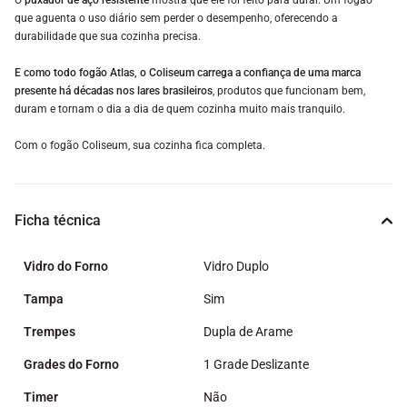
O
puxador de aço resistente
mostra que ele foi feito para durar. Um fogão
que aguenta o uso diário sem perder o desempenho, oferecendo a
durabilidade que sua cozinha precisa.
E como todo fogão Atlas, o Coliseum carrega a confiança de uma marca
presente há décadas nos lares brasileiros
, produtos que funcionam bem,
duram e tornam o dia a dia de quem cozinha muito mais tranquilo.
Com o fogão Coliseum, sua cozinha fica completa.
Ficha técnica
Vidro do Forno
Vidro Duplo
Tampa
Sim
Trempes
Dupla de Arame
Grades do Forno
1 Grade Deslizante
Timer
Não