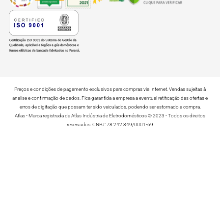
Preços e condições de pagamento exclusivos para compras via Internet. Vendas sujeitas à
analise e confirmação de dados. Fica garantida a empresa a eventual retificação das ofertas e
erros de digitação que possam ter sido veiculados, podendo ser estornado a compra.
Atlas - Marca registrada da Atlas Indústria de Eletrodomésticos © 2023 - Todos os direitos
reservados. CNPJ: 78.242.849/0001-69