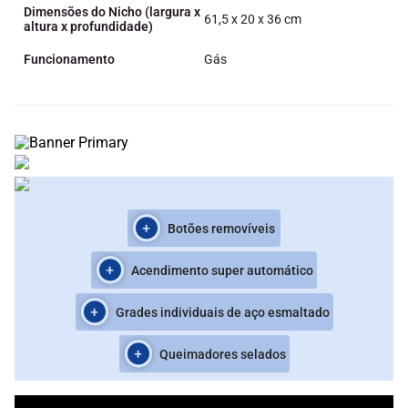
Dimensões do Nicho (largura x
61,5 x 20 x 36 cm
altura x profundidade)
Funcionamento
Gás
Design moderno e renovado
Botões removíveis
Acendimento super automático
Mesa de vidro temperado ultrarresistente
Grades individuais de aço esmaltado
Tripla Chama
Queimadores selados