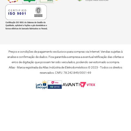
Preços e condições de pagamento exclusivos para compras via Internet. Vendas sujeitas à
analise e confirmação de dados. Fica garantida a empresa a eventual retificação das ofertas e
erros de digitação que possam ter sido veiculados, podendo ser estornado a compra.
Atlas - Marca registrada da Atlas Indústria de Eletrodomésticos © 2023 - Todos os direitos
reservados. CNPJ: 78.242.849/0001-69