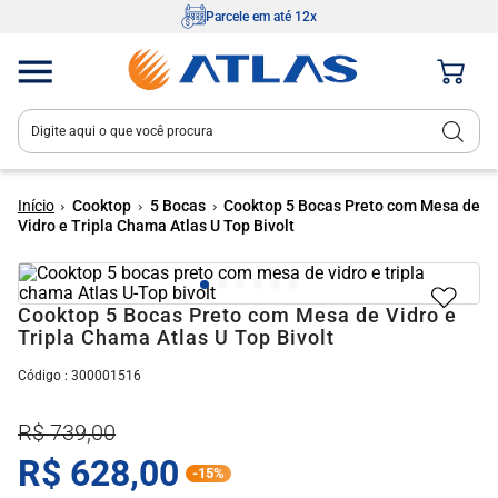
Parcele em até 12x
Digite aqui o que você procura
Termos mais buscados
1
º
fogão 4 bocas
Cooktop
5 Bocas
Cooktop 5 Bocas Preto com Mesa de
Vidro e Tripla Chama Atlas U Top Bivolt
2
º
fogão 5 bocas
3
º
tropical
Cooktop 5 Bocas Preto com Mesa de Vidro e
4
º
cooktop
Tripla Chama Atlas U Top Bivolt
5
º
mônaco
:
300001516
6
º
agile
R$
739
,
00
7
º
fogão
R$
628
,
00
-
15%
8
º
agile up