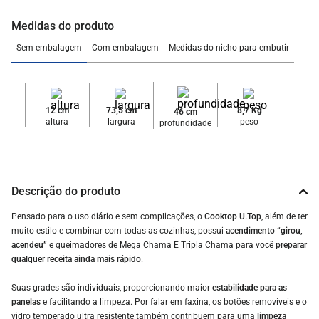
Medidas do produto
Sem embalagem
Com embalagem
Medidas do nicho para embutir
12 cm
73,5 cm
8,7 Kg
46 cm
altura
largura
peso
profundidade
Descrição do produto
Pensado para o uso diário e sem complicações, o
Cooktop U.Top
, além de ter
muito estilo e combinar com todas as cozinhas, possui
acendimento “girou,
acendeu”
e queimadores de Mega Chama E Tripla Chama para você
preparar
qualquer receita ainda mais rápido
.
Suas grades são individuais, proporcionando maior
estabilidade para as
panelas
e facilitando a limpeza. Por falar em faxina, os botões removíveis e o
vidro temperado ultra resistente também contribuem para uma
limpeza