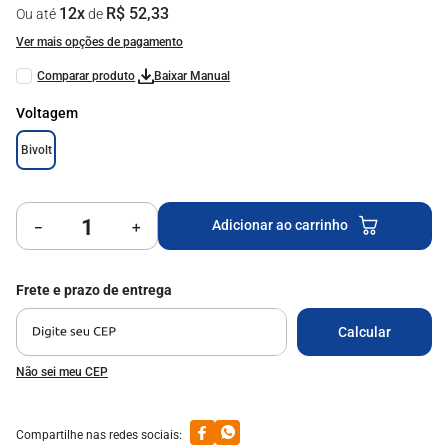
12
x
R$
52
,
33
Ou até
de
9
º
milão
Ver mais opções de pagamento
10
º
mesa vidro
Baixar Manual
Voltagem
Bivolt
Adicionar ao carrinho
－
＋
Não sei meu CEP