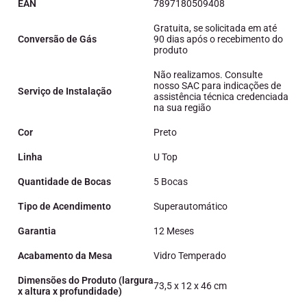
EAN
7897180509408
Gratuita, se solicitada em até
Conversão de Gás
90 dias após o recebimento do
produto
Não realizamos. Consulte
nosso SAC para indicações de
Serviço de Instalação
assistência técnica credenciada
na sua região
Cor
Preto
Linha
U Top
Quantidade de Bocas
5 Bocas
Tipo de Acendimento
Superautomático
Garantia
12 Meses
Acabamento da Mesa
Vidro Temperado
Dimensões do Produto (largura
73,5 x 12 x 46 cm
x altura x profundidade)