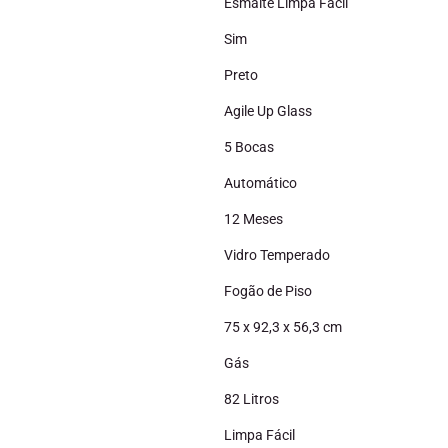
Esmalte Limpa Fácil
Sim
Preto
Agile Up Glass
5 Bocas
Automático
12 Meses
Vidro Temperado
Fogão de Piso
75 x 92,3 x 56,3 cm
Gás
82 Litros
Limpa Fácil