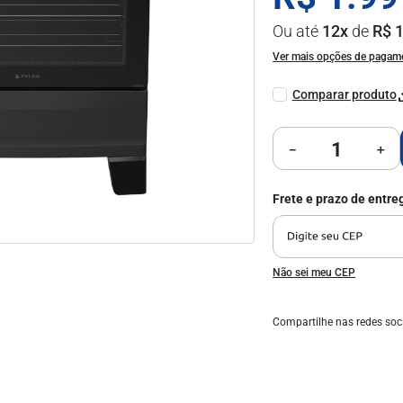
10
º
forno
Ou até
12
x
de
R$
Ver mais opções de pagam
－
＋
Não sei meu CEP