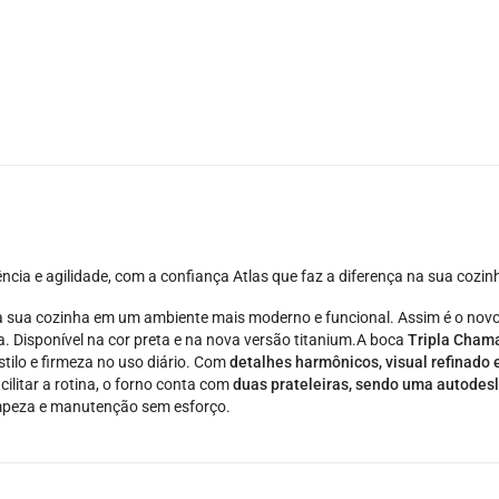
ência e agilidade, com a confiança Atlas que faz a diferença na sua cozin
a sua cozinha em um ambiente mais moderno e funcional. Assim é o nov
a. Disponível na cor preta e na nova versão titanium.
A boca
Tripla Chama
stilo e firmeza no uso diário. Com
detalhes harmônicos, visual refinado
ilitar a rotina, o forno conta com
duas prateleiras, sendo uma autodes
 limpeza e manutenção sem esforço.