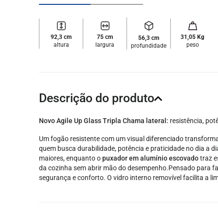
92,3 cm
75 cm
31,05 Kg
56,3 cm
altura
largura
peso
profundidade
Descrição do produto
Novo Agile Up Glass Tripla Chama lateral:
resistência, pot
Um fogão resistente com um visual diferenciado transform
quem busca durabilidade, potência e praticidade no dia a di
maiores, enquanto o
puxador em alumínio escovado
traz e
da cozinha sem abrir mão do desempenho.
Pensado para fac
segurança e conforto. O vidro interno removível facilita a