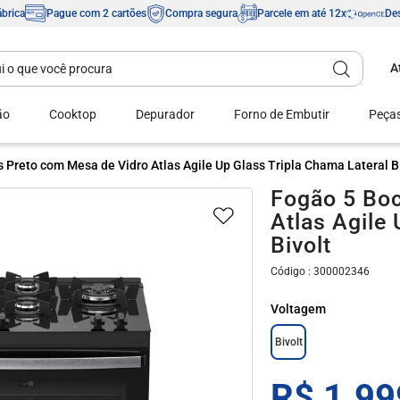
ábrica
Pague com 2 cartões
Compra segura
Parcele em até 12x
Des
A
Digite aqui o que você procura
Termos mais
buscados
ão
Cooktop
Depurador
Forno de Embutir
Peças
1
º
fogão 4 bocas
 Preto com Mesa de Vidro Atlas Agile Up Glass Tripla Chama Lateral B
2
º
tropical
Fogão 5 Boc
3
º
fogão 5 bocas
Atlas Agile
Bivolt
4
º
cooktop
5
º
mônaco
:
300002346
6
º
agile
Voltagem
7
º
fogão
Bivolt
8
º
agile up
R$
1
.
99
9
º
mesa vidro