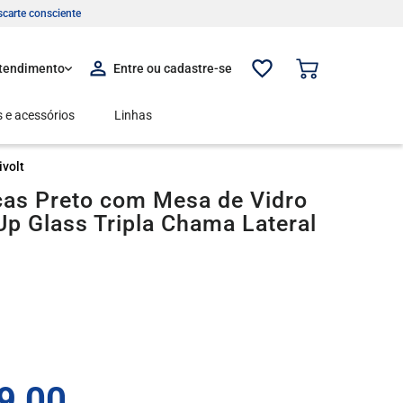
carte consciente
tendimento
 e acessórios
Linhas
ivolt
as Preto com Mesa de Vidro
 Up Glass Tripla Chama Lateral
9
,
00