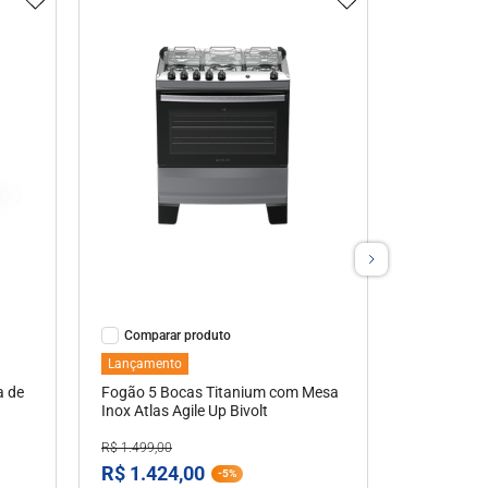
Ver Detalhes
Comparar
Lançamento
a de
Fogão 5 Bocas Titanium com Mesa
Inox Atlas Agile Up Bivolt
R$
1
.
499
,
00
R$
1
.
424
,
00
-
5%