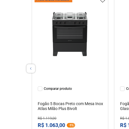
Ver Detalhes
Comparar
C
Fogão 5 Bocas Preto com Mesa Inox
Fogão 5 
Atlas Milão Plus Bivolt
Glas
R$
1
.
119
,
00
R$
1
.
R$
1
.
063
,
00
R$
-
5%